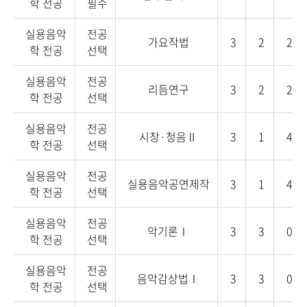
학 전공
필수
실용음악
전공
가요작법
3
2
2
학 전공
선택
실용음악
전공
리듬연구
3
2
2
학 전공
선택
실용음악
전공
시창·청음Ⅱ
3
1
4
학 전공
선택
실용음악
전공
실용음악공연제작
3
1
4
학 전공
선택
실용음악
전공
악기론Ⅰ
3
3
0
학 전공
선택
실용음악
전공
음악감상법Ⅰ
3
3
0
학 전공
선택