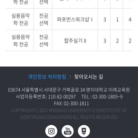
학 전공
선택
실용음악
전공
퍼포먼스워크샵Ⅰ
3
1
4
학 전공
선택
실용음악
전공
합주실기Ⅱ
3
2
2
학 전공
선택
개인정보 처리방침
찾아오시는 길
03674 서울특별시 서대문구 거북골로 34 명지대학교 미래교육원
사업자등록번호: 110-82-00297
TEL : 02-300-1805~9
FAX: 02-300-1811
COPYRIGHTⓒ 2017 MYONGJI UNIVERSITY ICE(INSTITUTE OF
CONTINUING EDUCATION) ALL RIGHTS RESERVED.