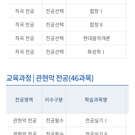
작곡 전공
전공선택
합창Ⅰ
작곡 전공
전공선택
합창Ⅱ
작곡 전공
전공선택
현대음악개론
작곡 전공
전공선택
화성학Ⅰ
교육과정 | 관현악 전공(46과목)
전공영역
이수구분
학습과목명
학
관현악 전공
전공필수
전공실기Ⅰ
관현악 전공
전공필수
전공실기Ⅱ