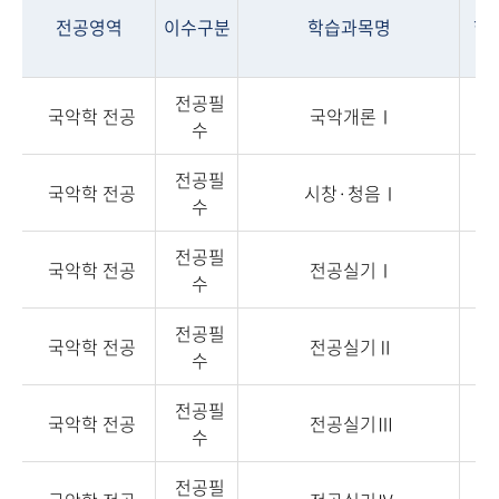
전공영역
이수구분
학습과목명
학
전공필
국악학 전공
국악개론Ⅰ
3
수
전공필
국악학 전공
시창·청음Ⅰ
3
수
전공필
국악학 전공
전공실기Ⅰ
3
수
전공필
국악학 전공
전공실기Ⅱ
3
수
전공필
국악학 전공
전공실기Ⅲ
3
수
전공필