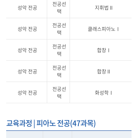
전공선
성악 전공
지휘법Ⅱ
택
전공선
성악 전공
클래스피아노Ⅰ
택
전공선
성악 전공
합창Ⅰ
택
전공선
성악 전공
합창Ⅱ
택
전공선
성악 전공
화성학Ⅰ
택
교육과정 | 피아노 전공(47과목)