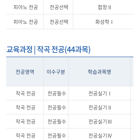
피아노 전공
전공선택
합창Ⅱ
피아노 전공
전공선택
화성학Ⅰ
교육과정 | 작곡 전공(44과목)
전공영역
이수구분
학습과목명
학
작곡 전공
전공필수
전공실기Ⅰ
작곡 전공
전공필수
전공실기Ⅱ
작곡 전공
전공필수
전공실기Ⅲ
작곡 전공
전공필수
전공실기Ⅳ