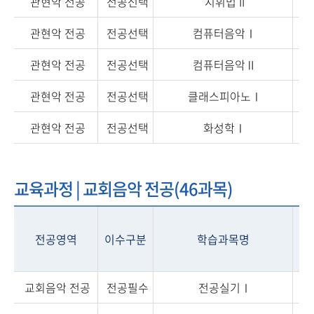
관현악 전공
전공선택
지휘법 II
관현악 전공
전공선택
컴퓨터음악Ⅰ
관현악 전공
전공선택
컴퓨터음악Ⅱ
관현악 전공
전공선택
클래스피아노Ⅰ
관현악 전공
전공선택
화성학Ⅰ
교육과정 | 교회음악 전공(46과목)
전공영역
이수구분
학습과목명
학
교회음악 전공
전공필수
전공실기Ⅰ