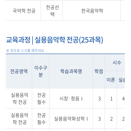
전공선
국악학 전공
한국음악학
3
택
교육과정 | 실용음악학 전공(25과목)
시수
이수구
전공영역
학습과목명
학점
분
이론
실습
실용음악
전공
시창·청음Ⅰ
3
1
4
학 전공
필수
실용음악
전공
실용음악화성학Ⅰ
3
2
2
학 전공
필수