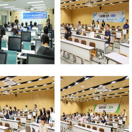
예술
전문
학사
교양
목/
일반
선택