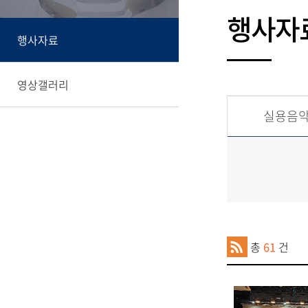
행사자
행사자료
영상갤러리
실용음
총
61
건