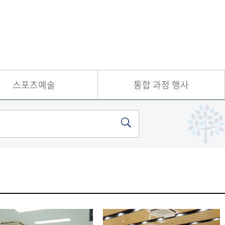
학사
학생편의
체육
시설
학사
마이페이
아동
지
학사
증명서발
스포츠예술
통합 과정 행사
경영
급
학사
주차안내
사회
복지
학사
고미
술사
학과
정
산업