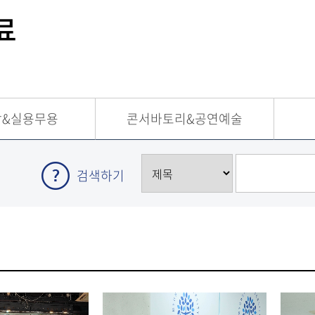
료
주차안
아동/시니어
내
취업/경력개발
M-매치업
악&실용무용
콘서바토리&공연예술
검색하기