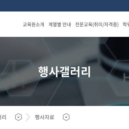
교육원소개
계열별 안내
전문교육(취미/자격증)
학
설립정
음악계
전문교육과정 안내
신
열
민간자격증 안내
인사말
체육계
행사갤러리
특별과정
열
연혁
운동/건강
아동/상
교수진
담/복지
무용/댄스
소개
경영
음악/연기
조직도
F
문화/취
상담/복지
러리
행사자료
찾아오
미
시는 길
힐링/취미