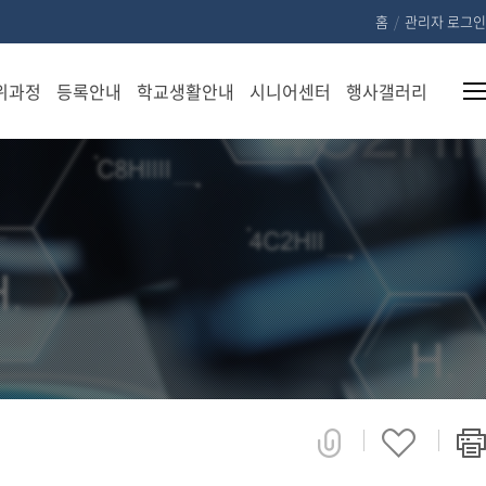
홈
/
관리자 로그인
위과정
등록안내
학교생활안내
시니어센터
행사갤러리
모집
등록
공지사항
센터소
행사자
요강
안내
개
료
학사일정
학위
원서
교육과
영상갤
행사일정
취득
접수
정
러리
과정
안내
교수용 자
안내
료실
장학
학위
금안
학생용 자
과정
내
료실
AQ
환불
학생 신청
음악
안내
안내