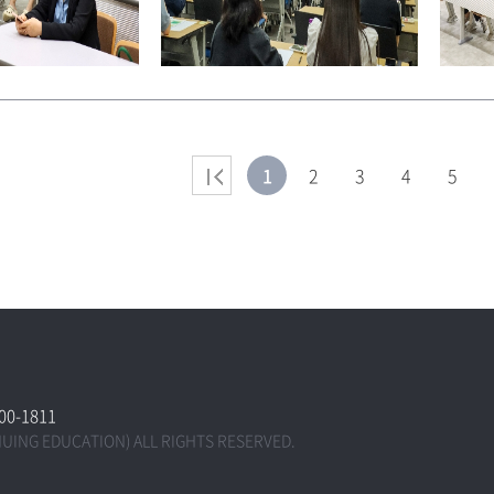
1
2
3
4
5
300-1811
NUING EDUCATION) ALL RIGHTS RESERVED.