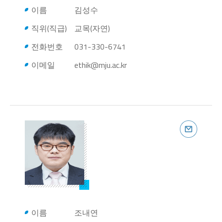
이름
김성수
직위(직급)
교목(자연)
전화번호
031-330-6741
이메일
ethik@mju.ac.kr
이름
조내연