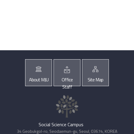
About MJU
Office
Site Map
Staff
Social Science Campus
34 Geobukgol-ro, Seodaemun-gu, Seoul, 03674, KOREA