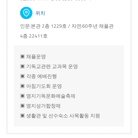
위치
인문:본관 2층 1229호 / 자연:60주년 채플관
4층 22411호
▣ 채플운영
▣ 기독교관련 교과목 운영
▣ 각종 예배진행
▣ 아침기도회 운영
▣ 명지기독문화예술축제
▣ 명지성가합창제
▣ 생활관 및 선수숙소 사목활동 지원