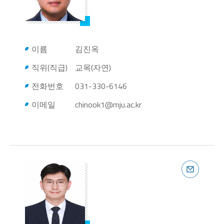
이름
김진옥
직위(직급)
교목(자연)
전화번호
031-330-6146
이메일
chinook1@mju.ac.kr