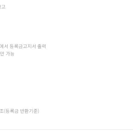
참고
메뉴에서 등록금고지서 출력
것만 가능
9조(등록금 반환기준)