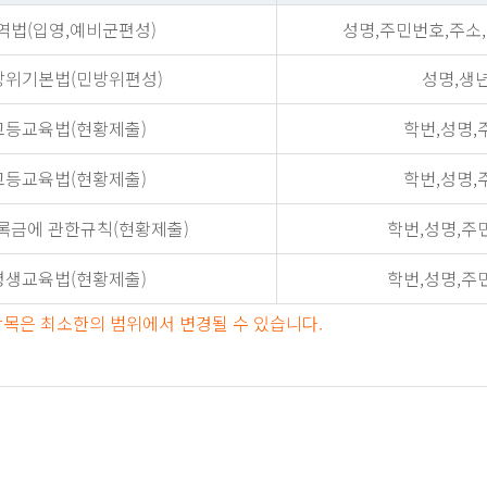
역법(입영,예비군편성)
성명,주민번호,주소
방위기본법(민방위편성)
성명,생
고등교육법(현황제출)
학번,성명,
고등교육법(현황제출)
학번,성명,
록금에 관한규칙(현황제출)
학번,성명,주
평생교육법(현황제출)
학번,성명,주
항목은 최소한의 범위에서 변경될 수 있습니다.