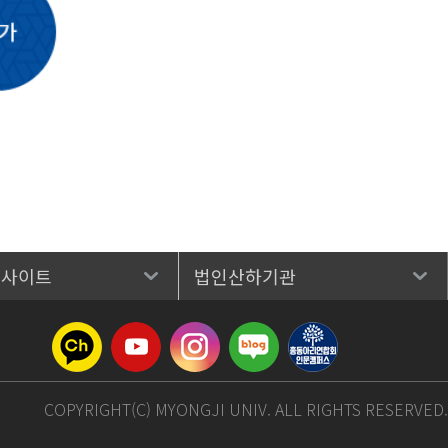
 사이트
법인산하기관
COPYRIGHT(C) MYONGJI UNIV. ALL RIGHTS RESERVED.