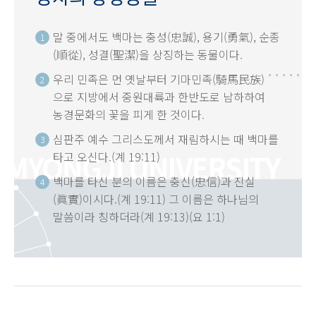
말 중에서도 백마는 충성(忠誠), 용기(勇氣), 순종
1
(順從), 성결(聖潔)을 상징하는 동물이다.
우리 민족은 먼 옛날부터 기마민족(騎馬民族)
2
으로 지방에서 중원대륙과 한반도로 남하하여
농경문화의 꽃을 피게 한 것이다.
심판주 예수 그리스도께서 재림하시는 때 백마를
3
타고 오신다.(계 19:11)
백마를 타신 분의 이름은 충신(忠信)과 진실
4
(眞實)이시다.(계 19:11) 그 이름은 하나님의
말씀이라 칭하더라(계 19:13)(요 1:1)