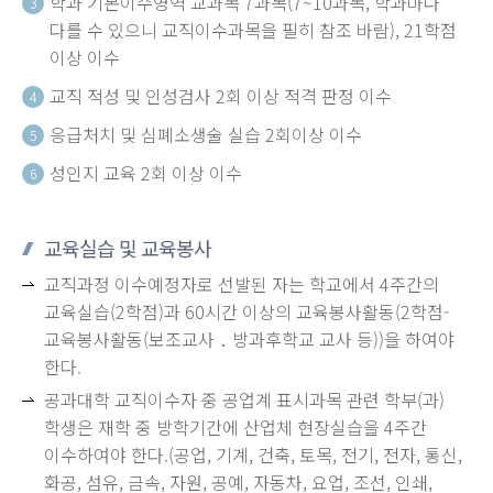
학과 기본이수영역 교과목 7과목(7~10과목, 학과마다
3
다를 수 있으니 교직이수과목을 필히 참조 바람), 21학점
이상 이수
교직 적성 및 인성검사 2회 이상 적격 판정 이수
4
응급처치 및 심폐소생술 실습 2회이상 이수
5
성인지 교육 2회 이상 이수
6
교육실습 및 교육봉사
교직과정 이수예정자로 선발된 자는 학교에서 4주간의
교육실습(2학점)과 60시간 이상의 교육봉사활동(2학점-
교육봉사활동(보조교사 ․ 방과후학교 교사 등))을 하여야
한다.
공과대학 교직이수자 중 공업계 표시과목 관련 학부(과)
학생은 재학 중 방학기간에 산업체 현장실습을 4주간
이수하여야 한다.(공업, 기계, 건축, 토목, 전기, 전자, 통신,
화공, 섬유, 금속, 자원, 공예, 자동차, 요업, 조선, 인쇄,