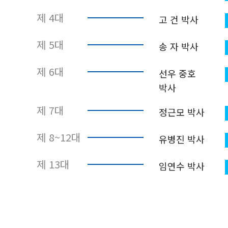
제 4대
고 건 박사
제 5대
송 자 박사
제 6대
선우 중호
박사
제 7대
정근모 박사
제 8~12대
유병진 박사
제 13대
임연수 박사