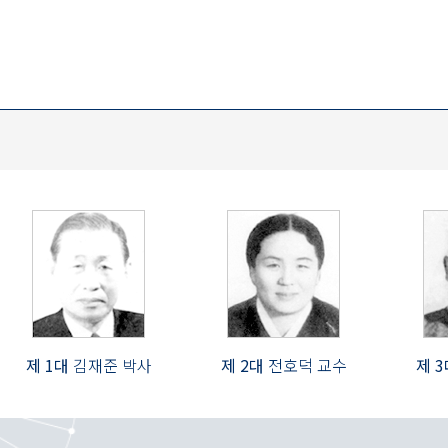
제 1대
김재준 박사
제 2대
전호덕 교수
제 