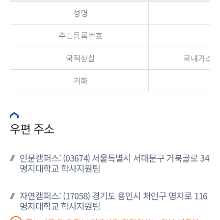
성명
주민등록번호
국적상실
국내거소신고
귀화
우편 주소
인문캠퍼스: (03674) 서울특별시 서대문구 거북골로 34
명지대학교 학사지원팀
자연캠퍼스: (17058) 경기도 용인시 처인구 명지로 116
명지대학교 학사지원팀