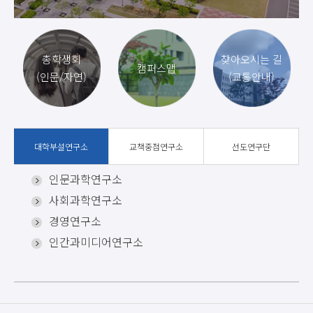
총학생회
찾아오시는 길
캠퍼스맵
(인문/자연)
(교통안내)
대학부설연구소
교책중점연구소
선도연구단
인문과학연구소
사회과학연구소
경영연구소
인간과미디어연구소
인공지능𐩐소프트웨어융합연구소
평생교육연구소
자연과학연구소