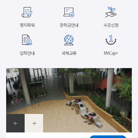
명지파워
장학금안내
수강신청
입학안내
국제교류
MYiCap+