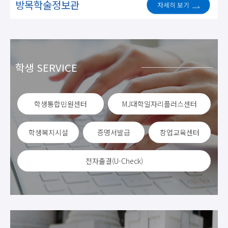
방목학술정보관
자세히 보기
학생 SERVICE
학생통합민원센터
MJ대학일자리플러스센터
학생복지시설
증명서발급
창업교육센터
전자출결(U-Check)