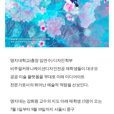
명지대학교
(
총장 임연수
)
디자인학부
비주얼커뮤니케이션디자인전공 재학생들이 대규모
공공 미술 플랫폼을 무대로 미래 미디어아트
전문가로서의 뛰어난 예술적 역량을 선보인다
.
명지대는 강희원 교수의 지도 아래 재학생
15
명이 오는
7
월
1
일부터
9
월
19
일까지 서울시 중구