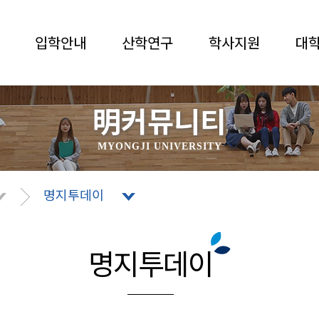
입학안내
산학연구
학사지원
대
明커뮤니티
MYONGJI UNIVERSITY
명지투데이
명지투데이