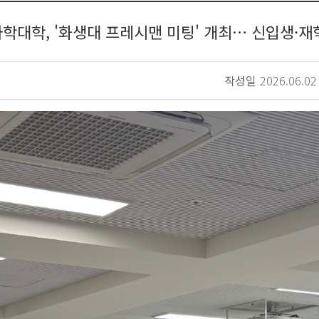
학대학, '화생대 프레시맨 미팅' 개최… 신입생·재
작성일
2026.06.02