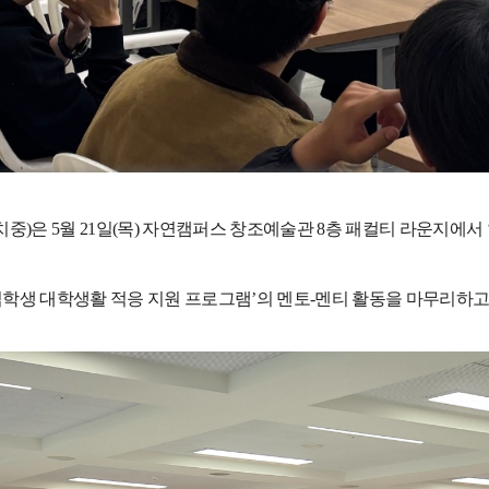
치중
)
은
5
월
21
일
(
목
)
자연캠퍼스 창조예술관
8
층 패컬티 라운지에서
학생 대학생활 적응 지원 프로그램
’
의 멘토
-
멘티 활동을 마무리하