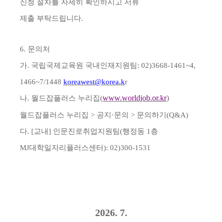
신청 절차를 자세히 확인하시고 서류
제출 부탁드립니다
.
6.
문의처
가
.
국립국제교육원 국내인재지원팀
: 02)3668-1461~4,
1466~7/1448
koreawest@korea.k
r
www.worldjob.or.kr
)
나
.
월드잡플러스 누리집
(
월드잡플러스 누리집
>
공지
·
문의
>
문의하기
(Q&A)
다
. [
교내
]
인문진로취업지원팀
(
행정동
1
층
MJ
대학일자리플러스센터
): 02)300-1531
2026. 7.