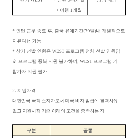
단기
WEST
+
인턴
3~4
개월
71
명 내외
+
여행
1
개월
*
인턴 근무 종료 후
,
출국 유예기간
(30
일
)
내 개별적으로
자유여행 가능
*
상기 선발 인원은
WEST
프로그램 전체 선발 인원임
※
프로그램 중복 지원 불가하며
, WEST
프로그램 기
참가자 지원 불가
2.
지원자격
대한민국 국적 소지자로서 미국 비자 발급에 결격사유
없고 지원시점 기준 아래의 조건을 충족하는 자
구분
공통