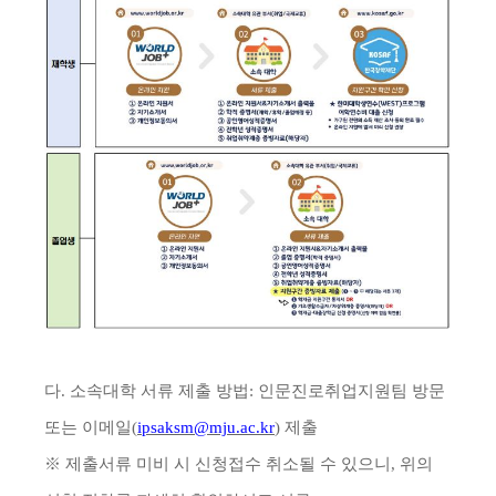
다
.
소속대학 서류 제출 방법
:
인문진로취업지원팀 방문
또는 이메일
(
ipsaksm@mju.ac.kr
)
제출
※
제출서류 미비 시 신청접수 취소될 수 있으니
,
위의