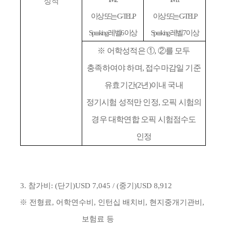
성적
이상 또는
G-TELP
이상 또는
G-TELP
Speaking
레벨
6
이상
Speaking
레벨
7
이상
※
어학성적은
①
,
②
를 모두
충족하여야 하며
,
접수마감일 기준
유효기간
(2
년
)
이내 국내
정기시험 성적만 인정
,
오픽 시험의
경우 대학연합 오픽 시험점수도
인정
3.
참가비
:
(
단기
)USD 7,045 / (
중기
)USD 8,912
※
전형료
,
어학연수비
,
인턴십 배치비
,
현지중개기관비
,
보험료 등