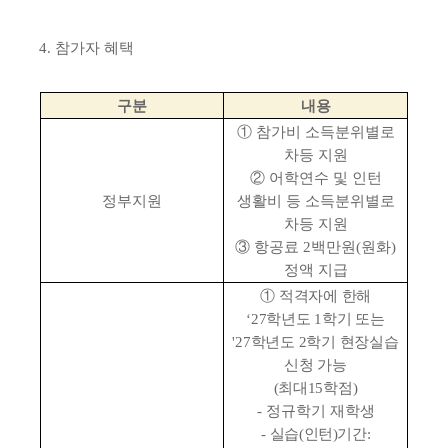
4.
참가자 혜택
구분
내용
①
참가비 소득분위별로
차등 지원
②
어학연수 및 인턴
정부지원
생활비 등 소득분위별로
차등 지원
③
항공료
2
백만원
(
원화
)
정액 지급
①
적격자에 한해
‘27
학년도
1
학기 또는
'27
학년도
2
학기 현장실습
신청 가능
(
최대
15
학점
)
-
정규학기 재학생
-
실습
(
인턴
)
기간
: