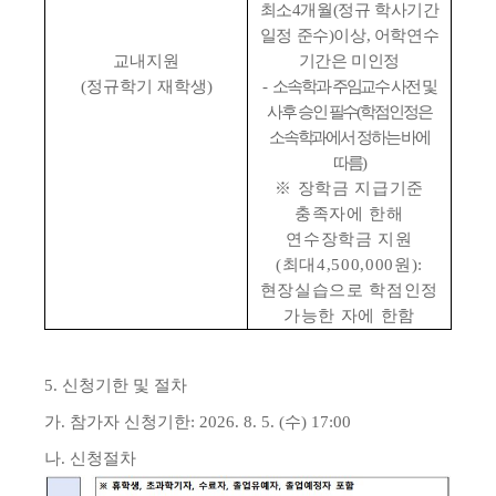
최소
4
개월
(
정규 학사기간
일정 준수
)
이상
,
어학연수
교내지원
기간은 미인정
(
정규학기 재학생
)
-
소속학과 주임교수 사전 및
사후 승인 필수
(
학점인정은
소속학과에서 정하는 바에
따름
)
※
장학금 지급기준
충족자에 한해
연수장학금 지원
(
최대
4,500,000
원
):
현장실습으로 학점인정
가능한 자에 한함
5.
신청기한 및 절차
가
.
참가자 신청기한
: 2026. 8. 5. (
수
) 17:00
나
.
신청절차