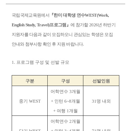
국립국제교육원에서
『
한미 대학생 연수
WEST(Work,
English Study, Travel)
프로그램
』
에 참가할
2026
년 하
반기
지원자를 다음과 같이 모집하오니 관심있는 학생은 모집
안내와 첨부사항 확인 후 지원 바랍니다
.
1. 프로그램 구성 및 선발 규모
구분
구성
선발인원
어학연수
3
개월
중기
WEST
+
인턴
6~8
개월
31
명 내외
+
여행
1
개월
어학연수
2
개월