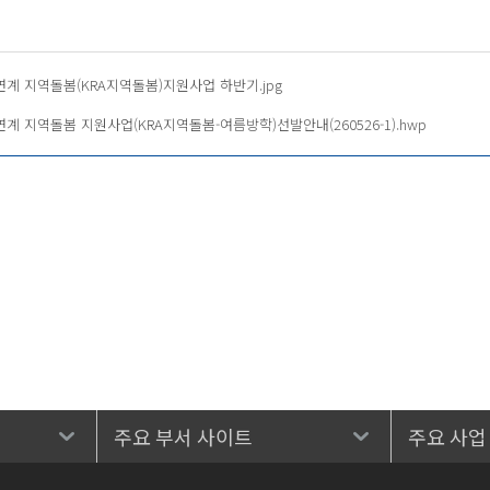
자 연계 지역돌봄(KRA지역돌봄)지원사업 하반기.jpg
 연계 지역돌봄 지원사업(KRA지역돌봄-여름방학)선발안내(260526-1).hwp
주요 부서 사이트
주요 사업