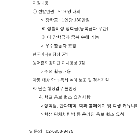
지원내용
○ 선발인원 : 약 26명 내외
○ 장학금 : 1인당 130만원
※ 생활비성 장학금(등록금과 무관)
※ 타 장학금과 중복 수혜 가능
○ 우수활동자 표창
한국마사회장상 2점
농어촌희망재단 이사장상 3점
○ 주요 활동내용
아동 대상 학습·독서·놀이 보조 및 정서지원
※ 단순 행정업무 불인정
4. 학교 홍보 협조 요청사항
○ 장학팀, 단과대학, 학과 홈페이지 및 학생 커뮤니
○ 학생 단체채팅방 등 온라인 홍보 협조 요청
※ 문의 : 02-6958-9475