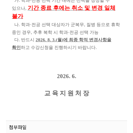
가
.
학과
·
전공 선택 기간 내에는 선택을 정정할 수
기간 종료 후에는 취소 및 변경 일체
있으나
,
불가
나
.
학과
·
전공 선택 대상자가 군복무
,
질병 등으로 휴학
중인 경우
,
추후 복학 시 학과
·
전공 선택 가능
다
.
반드시
2026. 8. 3.(
월
)
에 최종 학적 변경사항을
확인
하고 수강신청을 진행하시기 바랍니다
.
2026. 6.
교 육 지 원 처 장
첨부파일