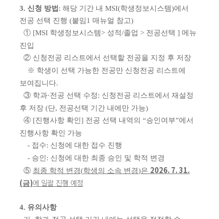
3.
신청 방법
:
해당 기간 내
MSI(
학생정보시스템
)
에서
전공 선택 진행
(
붙임
1
매뉴얼 참고
)
①
[MSI
학생정보시스템
>
성적
/
졸업
>
전공선택
]
메뉴
진입
②
신청전공 리스트에서 선택할 전공을 지정 후 저장
※
학생이 선택 가능한 전공만 신청전공 리스트에
보여집니다
.
③
학과
·
전공 선택 수정
:
신청전공 리스트에서 재설정
후 저장
(
단
,
전공선택 기간 내에만 가능
)
④
[
진행사항 확인
]
전공 선택 내역의
“
승인여부
”
에서
진행사항 확인 가능
-
접수
:
신청에 대한 접수 진행
-
승인
:
신청에 대한 최종 승인 및 학적 변경
2026. 7. 31.
⑤
최종 학적 변경
(
학생의 소속 변경
)
은
(
)
에 일괄 진행 예정
금
4.
유의사항