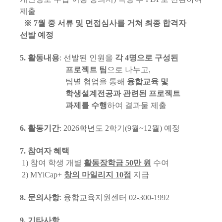
제출
※
7
월 중 서류 및 면접심사를 거쳐 최종 합격자
선발 예정
5.
활동내용
:
선발된 인원을
각
4
명으로 구성된
프로젝트 팀
으로 나누고
,
팀별 협업을 통해
융합교육 및
학생설계전공과 관련된 프로젝트
과제를 수행
하여 결과물 제출
6.
활동기간
: 2026
학년도
2
학기
(9
월
~12
월
)
예정
7.
참여자 혜택
1)
참여 학생 개별
활동장학금
50
만 원
수여
2) MYiCap+
창의 마일리지
10
점
지급
8.
문의사항
:
융합교육지원센터
02-300-1992
9.
기타사항