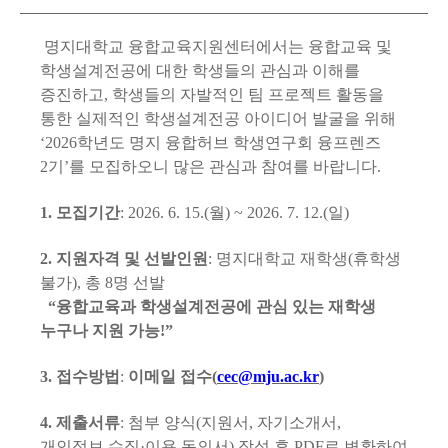
명지대학교 융합교육지원센터에서는 융합교육 및
학생설계전공에 대한 학생들의 관심과 이해를
증진하고
,
학생들의 자발적인 팀 프로젝트 활동을
통한 실제적인 학생설계전공 아이디어 발굴을 위해
‘2026
학년도 명지 융합허브 학생연구회 융프렌즈
2
기
’
를 모집하오니 많은 관심과 참여를 바랍니다
.
1.
모집기간
: 2026. 6. 15.(
월
) ~ 2026. 7. 12.(
일
)
2.
지원자격 및 선발인원
:
명지대학교 재학생
(
휴학생
불가
),
총
8
명 선발
“
융합교육과 학생설계전공에 관심 있는 재학생
누구나 지원 가능
!”
3.
접수방법
:
이메일 접수
(
cec@mju.ac.kr
)
4.
제출서류
:
첨부 양식
(
지원서
,
자기소개서
,
개인정보 수집
·
이용 동의서
)
작성 후
PDF
로 변환하여