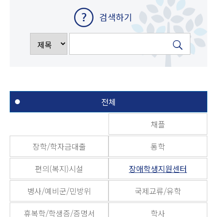
검색하기
전체
채플
장학/학자금대출
통학
편의(복지)시설
장애학생지원센터
병사/예비군/민방위
국제교류/유학
휴복학/학생증/증명서
학사