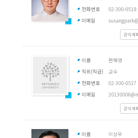
전화번호
02-300-0518
이메일
susangpark@
강의계
이름
편혜영
직위(직급)
교수
전화번호
02-300-0517
이메일
20130006@mj
강의계
이름
이상우