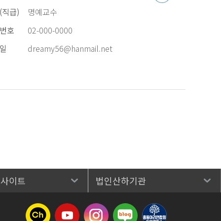
(직급)
명예교수
번호
02-000-0000
일
dreamy56@hanmail.net
 사이트
법인산하기관