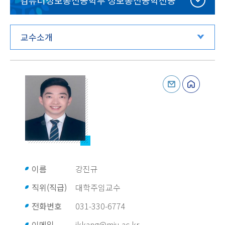
컴퓨터정보통신공학부 정보통신공학전공
교수소개
이름
강진규
직위(직급)
대학주임교수
전화번호
031-330-6774
이메일
jkkang@mju.ac.kr