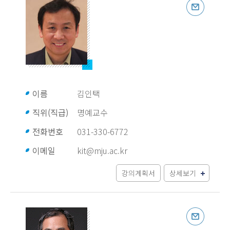
이름
김인택
직위(직급)
명예교수
전화번호
031-330-6772
이메일
kit@mju.ac.kr
강의계획서
상세보기