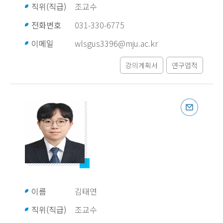
직위(직급)
조교수
전화번호
031-330-6775
이메일
wlsgus3396@mju.ac.kr
강의계획서
연구업적
이름
김태연
직위(직급)
조교수