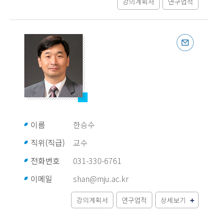
강의계획서
연구업적
이름
한승수
직위(직급)
교수
전화번호
031-330-6761
이메일
shan@mju.ac.kr
강의계획서
연구업적
상세보기