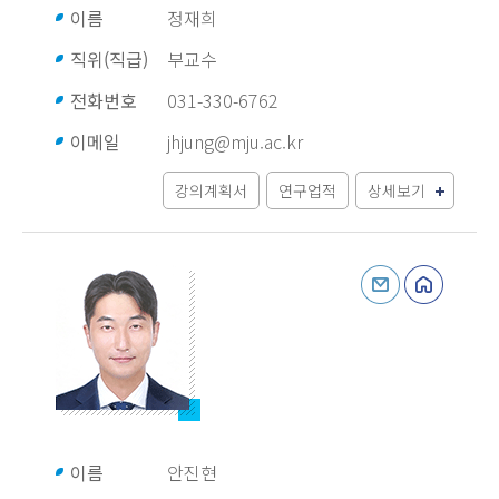
이름
정재희
직위(직급)
부교수
전화번호
031-330-6762
이메일
jhjung@mju.ac.kr
강의계획서
연구업적
상세보기
이름
안진현