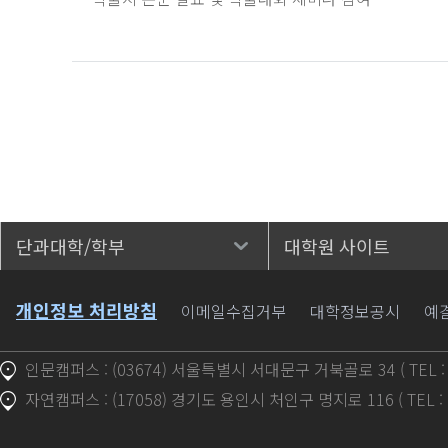
단과대학/학부
대학원 사이트
바로가기
개인정보 처리방침
이메일수집거부
대학정보공시
예
인문캠퍼스 : (03674) 서울특별시 서대문구 거북골로 34 ( TEL : 1
자연캠퍼스 : (17058) 경기도 용인시 처인구 명지로 116 ( TEL : 1