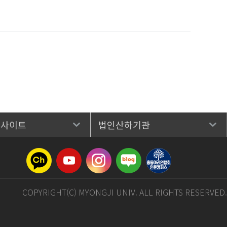
 사이트
법인산하기관
COPYRIGHT(C) MYONGJI UNIV. ALL RIGHTS RESERVED.