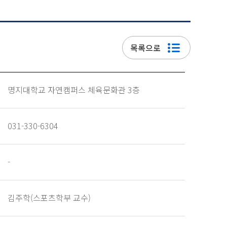
목록으로
명지대학교 자연캠퍼스 체육문화관 3층
031-330-6304
-
김주학(스포츠학부 교수)