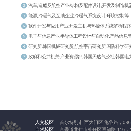
汽车,造船及航空产业:结构及配件设计,开发及制造
2
能源,冷暖气及互助企业:冷暖气系统设计,环境控制等.
3
软件开发与应用产业:开发主机与热流体系统解析程
4
电子与信息产业:半导体工程设计与自动化,产品信息
5
研究所:韩国机械研究所,航空宇宙研究所,国防科学研
6
政府和公共机关:产业资源部,韩国天然气公社,韩国电
7
人文校区
首尔特别市 西大门区 龟谷路，036
自然校区
京畿道龙仁市处任区明知路 116，1