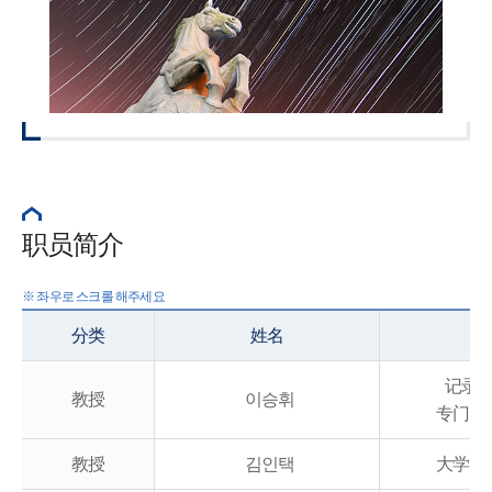
职员简介
分类
姓名
职
记录
教授
이승휘
专门大
教授
김인택
大学院