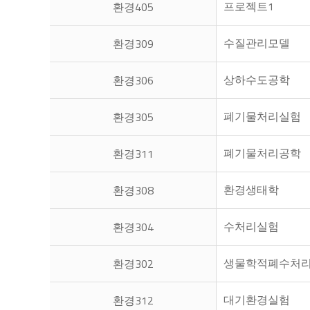
프로젝트1
환경405
수질관리모델
환경309
상하수도공학
환경306
폐기물처리실험
환경305
폐기물처리공학
환경311
환경생태학
환경308
수처리실험
환경304
생물학적폐수처
환경302
대기환경실험
환경312