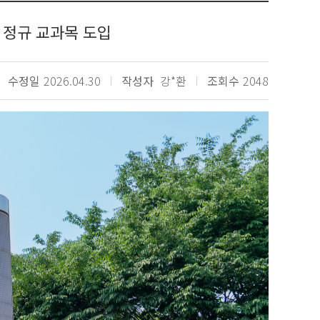
 정규 교과목 도입
수정일
2026.04.30
작성자
강*환
조회수
2048