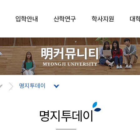
입학안내
산학연구
학사지원
대
明커뮤니티
MYONGJI UNIVERSITY
명지투데이
명지투데이