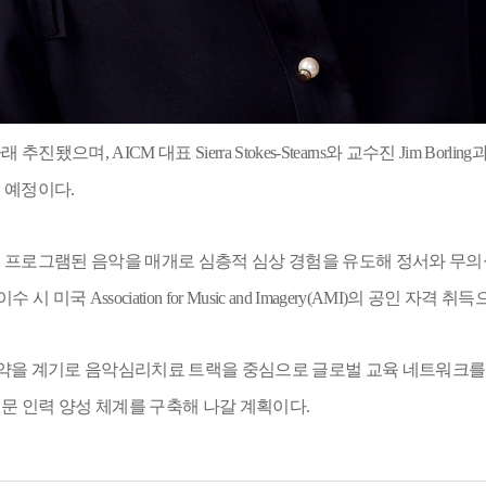
아래 추진됐으며
, AICM
대표
Sierra Stokes-Stearns
와 교수진
Jim Borling
과
 예정이다
.
,
프로그램된 음악을 매개로 심층적 심상 경험을 유도해 정서와 무
이수 시 미국
Association for Music and Imagery(AMI)
의 공인 자격 취득
을 계기로 음악심리치료 트랙을 중심으로 글로벌 교육 네트워크를
문 인력 양성 체계를 구축해 나갈 계획이다
.