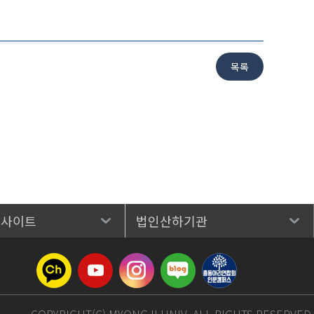
 사이트
법인산하기관
COPYRIGHT(C) MYONGJI UNIV. ALL RIGHTS RESERVED.