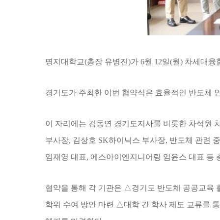
명지대학교
(
총장 유병진
)
가
6
월
12
일
(
월
)
차세대융
경기도가 주최한 이번 협약식은 효율적인 반도체 인
이 자리에는 김동연 경기도지사를 비롯한 차석원
부사장
,
김상호
SK
하이닉스 부사장
,
반도체 관련 
임재영 대표
,
에스아이엔지니어링 임윤스 대표 등 
협약을 통해 각 기관은
△
경기도 반도체 공공교육
학위 수여 방안 마련
△
대학 간 학사 제도 교류를 통