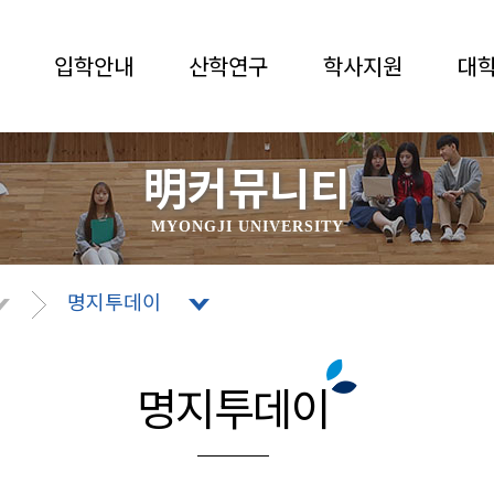
입학안내
산학연구
학사지원
대
明커뮤니티
MYONGJI UNIVERSITY
명지투데이
명지투데이