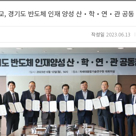
, 경기도 반도체 인재 양성 산‧학‧연‧관 공동
작성일
2023.06.13