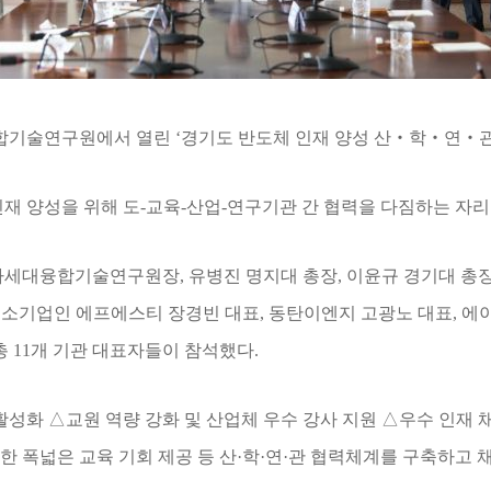
합기술연구원에서 열린
‘
경기도 반도체 인재 양성 산
‧
학
‧
연
‧
재 양성을 위해 도
-
교육
-
산업
-
연구기관 간 협력을 다짐하는 자
 차세대융합기술연구원장
,
유병진 명지대 총장
,
이윤규 경기대 총
중소기업인 에프에스티 장경빈 대표
,
동탄이엔지 고광노 대표
,
에
총
11
개 기관 대표자들이 참석했다
.
 활성화
△
교원 역량 강화 및 산업체 우수 강사 지원
△
우수 인재 
한 폭넓은 교육 기회 제공 등 산
·
학
·
연
·
관 협력체계를 구축하고 채