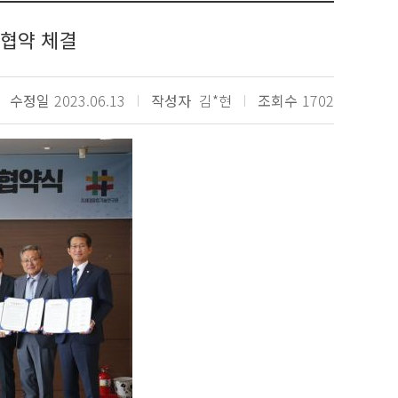
 협약 체결
수정일
2023.06.13
작성자
김*현
조회수
1702