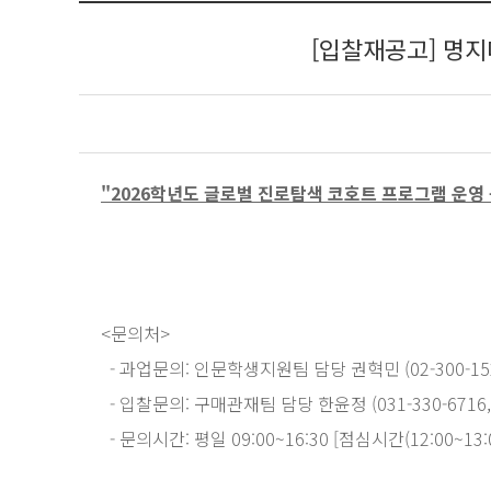
[입찰재공고] 명지
"2026학년도 글로벌 진로탐색 코호트 프로그램 운영
<문의처>
- 과업문의: 인문학생지원팀 담당 권혁민 (02-300-1520, 
- 입찰문의: 구매관재팀 담당 한윤정 (031-330-6716, yj
- 문의시간: 평일 09:00~16:30 [점심시간(12:00~13: