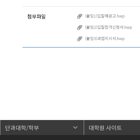
첨부파일
(붙임1)입찰재공고.hwp
(붙임2)입찰참가신청서.hwp
(붙임3)과업지시서.hwp
단과대학/학부
대학원 사이트