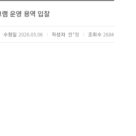
그램 운영 용역 입찰
수정일
2026.05.06
작성자
한*정
조회수
2684