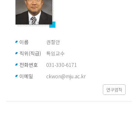
이름
권철안
직위(직급)
특임교수
전화번호
031-330-6171
이메일
ckwon@mju.ac.kr
연구업적