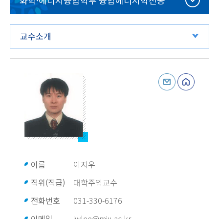
화학·에너지융합학부 융합에너지학전공
교수소개
이름
이지우
직위(직급)
대학주임교수
전화번호
031-330-6176
이메일
jwlee@mju.ac.kr