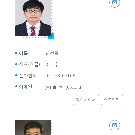
이름
민정욱
직위(직급)
조교수
전화번호
031-330-6166
이메일
jwmin@mju.ac.kr
강의계획서
연구업적