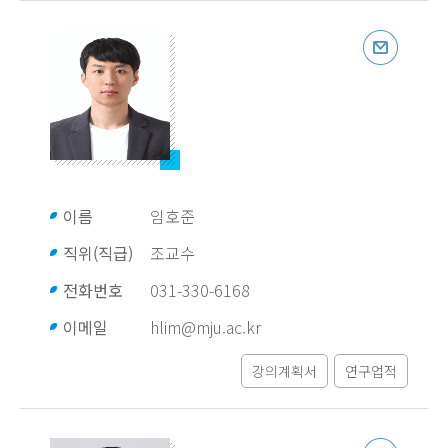
이름
임호준
직위(직급)
조교수
전화번호
031-330-6168
이메일
hlim@mju.ac.kr
강의계획서
연구업적