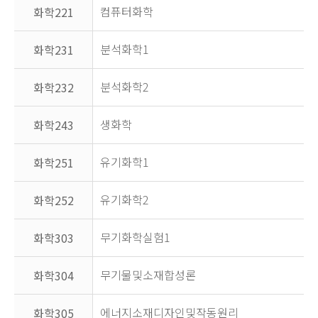
컴퓨터화학
화학221
분석화학1
화학231
분석화학2
화학232
생화학
화학243
유기화학1
화학251
유기화학2
화학252
무기화학실험1
화학303
무기물및소재합성론
화학304
에너지소재디자인및작동원리
화학305