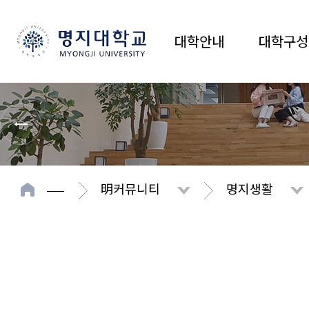
대학안내
대학구성
明커뮤니티
명지생활