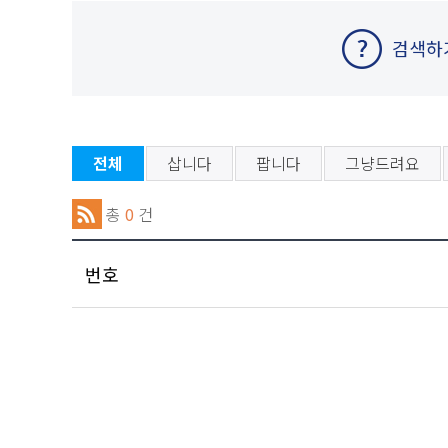
검색하
전체
삽니다
팝니다
그냥드려요
총
0
건
번호