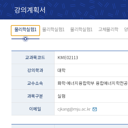
강의계획서
물리학실험1
물리학실험1
물리학실험1
고체물리학
양
교과목
교과목코드
KME02113
설명
-
강의학과
대학
코드,
교과명,
학과,
교수소속
화학·에너지융합학부 융합에너지학전공
교수,
과정구분,
과목구분
실험
전화번호등의
내용
이메일
cjkang@mju.ac.kr
테이블