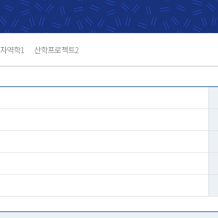
자역학1
산학프로젝트2