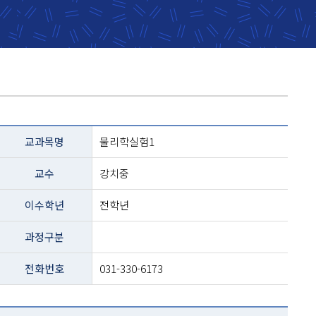
교과목명
물리학실험1
교수
강치중
이수학년
전학년
과정구분
전화번호
031-330-6173