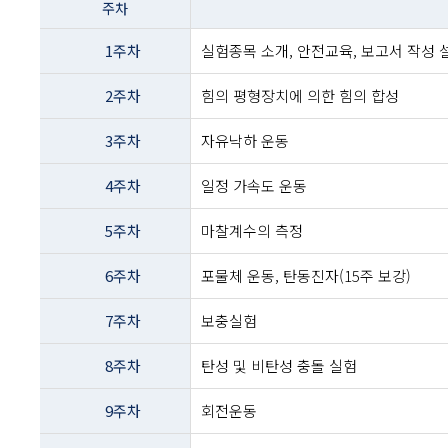
주차
이름
-
1주차
실험종목 소개, 안전교육, 보고서 작성 
주차
및
2주차
힘의 평형장치에 의한 힘의 합성
주제내용
3주차
자유낙하 운동
4주차
일정 가속도 운동
5주차
마찰계수의 측정
6주차
포물체 운동, 탄동진자(15주 보강)
7주차
보충실험
8주차
탄성 및 비탄성 충돌 실험
9주차
회전운동