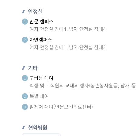
안정실
인문 캠퍼스
1
여자 안정실 침대4, 남자 안정실 침대4
자연캠퍼스
2
여자 안정실 침대1, 남자 안정실 침대3
기타
구급낭 대여
1
학생 및 교직원의 교내외 행사(농촌봉사활동, 답사, 
목발 대여
2
휠체어 대여(인문보건의료센터)
3
협약병원