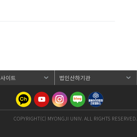
 사이트
법인산하기관
COPYRIGHT(C) MYONGJI UNIV. ALL RIGHTS RESERVED.