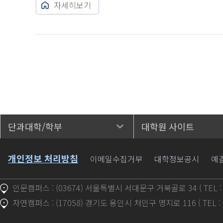
자세히보기
단과대학/학부
대학원 사이트
바로가기
개인정보 처리방침
이메일수집거부
대학정보공시
예
인문캠퍼스 : (03674) 서울특별시 서대문구 거북골로 34 ( TEL : 1
자연캠퍼스 : (17058) 경기도 용인시 처인구 명지로 116 ( TEL : 1