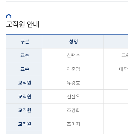
교직원 안내
구분
성명
교수
신택수
교육
교수
이준영
대학원
교직원
유강호
교직원
전진우
교직원
조경화
교직원
조미지