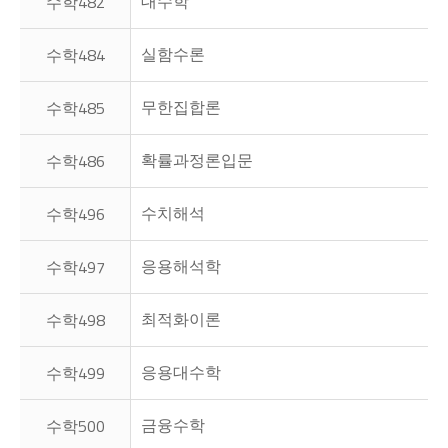
대수학
수학482
실함수론
수학484
무한집합론
수학485
확률과정론입문
수학486
수치해석
수학496
응용해석학
수학497
최적화이론
수학498
응용대수학
수학499
금융수학
수학500