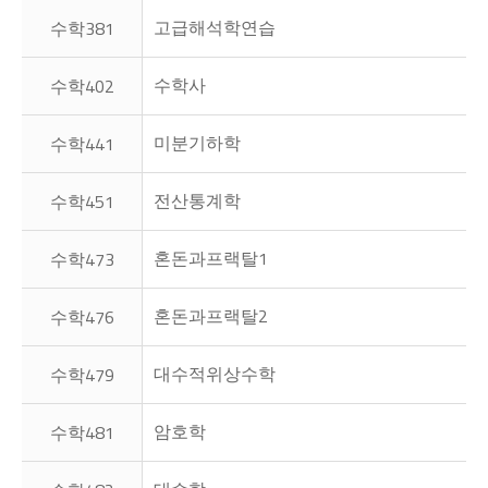
고급해석학연습
수학381
수학사
수학402
미분기하학
수학441
전산통계학
수학451
혼돈과프랙탈1
수학473
혼돈과프랙탈2
수학476
대수적위상수학
수학479
암호학
수학481