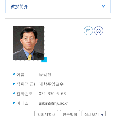
教授简介
이름
윤갑진
직위(직급)
대학주임교수
전화번호
031-330-6163
이메일
gabjin@mju.ac.kr
강의계획서
연구업적
상세보기