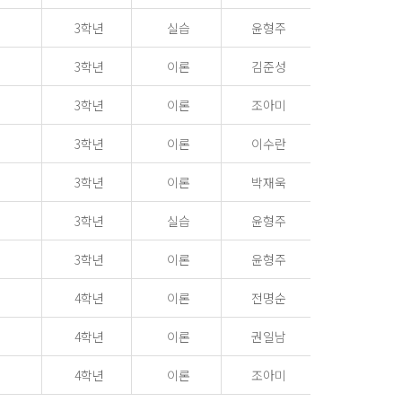
3학년
실습
윤형주
3학년
이론
김준성
3학년
이론
조아미
3학년
이론
이수란
3학년
이론
박재욱
3학년
실습
윤형주
3학년
이론
윤형주
4학년
이론
전명순
4학년
이론
권일남
4학년
이론
조아미