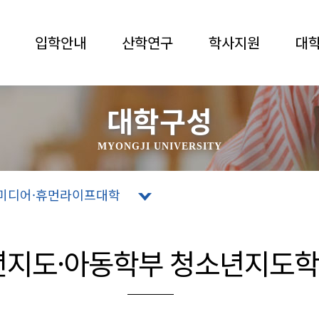
입학안내
산학연구
학사지원
대
대학구성
MYONGJI UNIVERSITY
미디어·휴먼라이프대학
년지도·아동학부 청소년지도