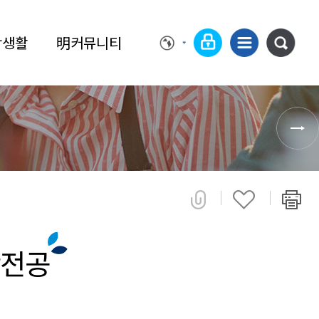
학생활
明커뮤니티
학전공