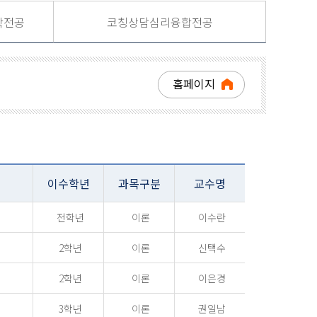
학전공
코칭상담심리융합전공
홈페이지
이수학년
과목구분
교수명
전학년
이론
이수란
2학년
이론
신택수
2학년
이론
이은경
3학년
이론
권일남