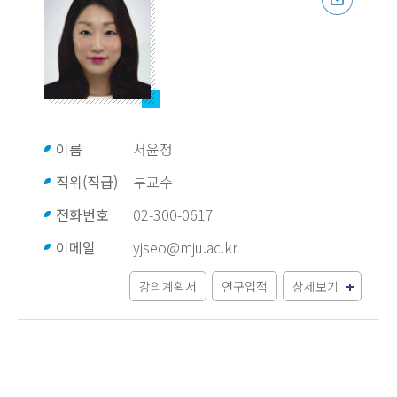
이름
서윤정
직위(직급)
부교수
전화번호
02-300-0617
이메일
yjseo@mju.ac.kr
강의계획서
연구업적
상세보기