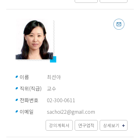
이름
최선아
직위(직급)
교수
전화번호
02-300-0611
이메일
sachoi22@gmail.com
강의계획서
연구업적
상세보기