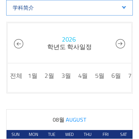
学科简介
2026
학년도 학사일정
전체
1월
2월
3월
4월
5월
6월
7월
08월
AUGUST
SUN
MON
TUE
WED
THU
FRI
SAT