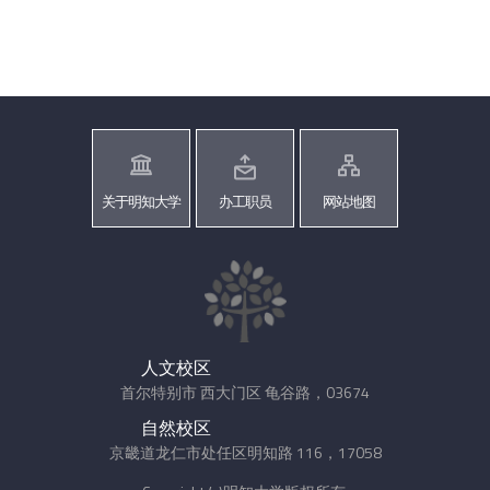
关于明知大学
办工职员
网站地图
人文校区
首尔特别市 西大门区 龟谷路，03674
自然校区
京畿道龙仁市处任区明知路 116，17058