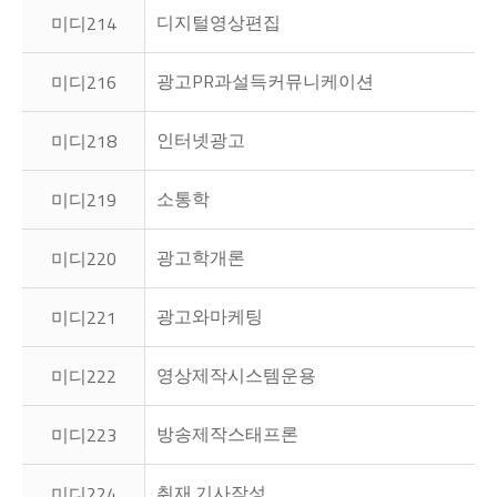
디지털영상편집
미디214
광고PR과설득커뮤니케이션
미디216
인터넷광고
미디218
소통학
미디219
광고학개론
미디220
광고와마케팅
미디221
영상제작시스템운용
미디222
방송제작스태프론
미디223
취재.기사작성
미디224