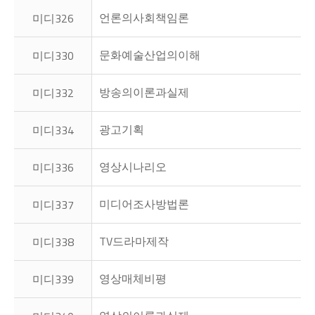
언론의사회책임론
미디326
문화예술산업의이해
미디330
방송의이론과실제
미디332
광고기획
미디334
영상시나리오
미디336
미디어조사방법론
미디337
TV드라마제작
미디338
영상매체비평
미디339