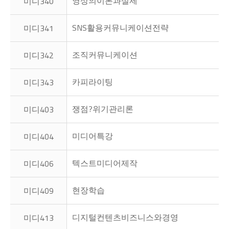
영상의이론과실제
미디340
SNS활용커뮤니케이션전략
미디341
조직커뮤니케이션
미디342
카피라이팅
미디343
쟁점?위기관리론
미디403
미디어특강
미디404
텍스트미디어제작
미디406
현장학습
미디409
디지털컨텐츠비즈니스와경영
미디413