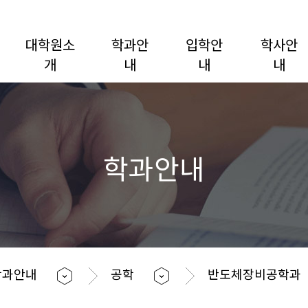
대학원소
학과안
입학안
학사안
개
내
내
내
학과안내
학과안내
공학
반도체장비공학과