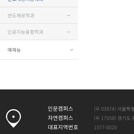
반도체공학과
인공지능융합학과
예체능
인문캠퍼스
(우 03674) 서울
자연캠퍼스
(우 17058) 경기도
대표지역번호
1577-0020