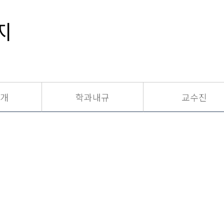
지
개
학과내규
교수진