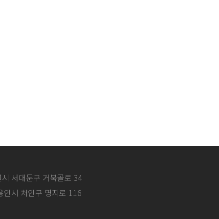
특별시 서대문구 거북골로 34
 용인시 처인구 명지로 116