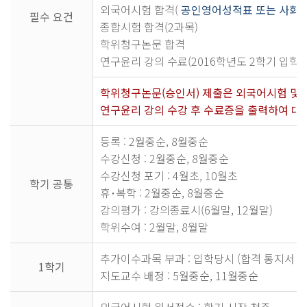
외국어시험 합격(
공인영어성적표 또는 사회교
필수 요건
종합시험 합격(2과목)
학위청구논문 합격
연구윤리 강의 수료(2016학년도 2학기 입학
학위청구논문(승인서) 제출은 외국어시험 및 
연구윤리 강의 수강 후 수료증을 출력하여 대
등록 : 2월중순, 8월중순
수강신청 : 2월중순, 8월중순
수강신청 포기 : 4월초, 10월초
학기 공통
휴･복학 : 2월중순, 8월중순
강의평가 : 강의종료시(6월말, 12월말)
학위수여 : 2월말, 8월말
추가이수과목 부과 : 입학당시 (합격 통지서 
1학기
지도교수 배정 : 5월중순, 11월중순
외국어시험 원서접수 : 학기 시작 첫주