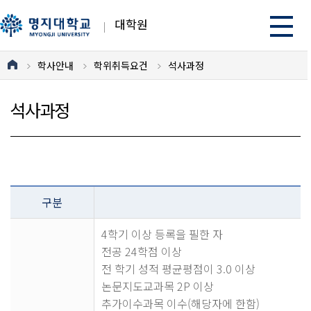
대학원
학사안내
학위취득요건
석사과정
석사과정
구분
4학기 이상 등록을 필한 자
전공 24학점 이상
전 학기 성적 평균평점이 3.0 이상
논문지도교과목 2P 이상
추가이수과목 이수(해당자에 한함)