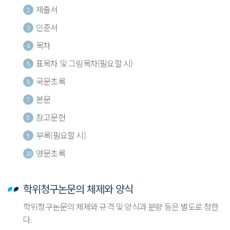
제출서
2
인준서
3
목차
4
표목차 및 그림목차(필요할 시)
5
국문초록
6
본문
7
참고문헌
8
부록(필요할 시)
9
영문초록
10
학위청구논문의 체제와 양식
학위청구논문의 체제와 규격 및 양식과 분량 등은 별도로 정한
다.