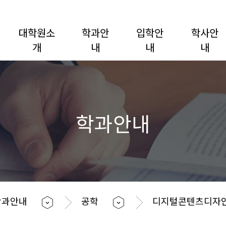
대학원소
학과안
입학안
학사안
개
내
내
내
학과안내
학과안내
공학
디지털콘텐츠디자