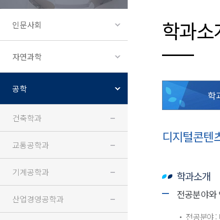
학과소
인문사회
자연과학
공학
학
건축학과
디지털콘텐
교통공학과
기계공학과
학과소개
전공분야와
산업경영공학과
‧ 전공분야 :