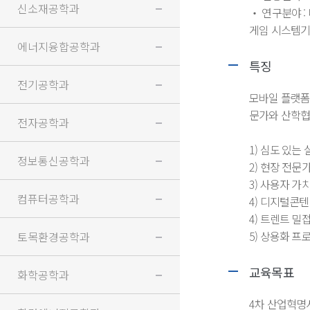
신소재공학과
‧ 연구분야 
게임 시스템기
에너지융합공학과
특징
전기공학과
모바일 플랫폼
문가와 산학협
전자공학과
1) 심도 있는
정보통신공학과
2) 현장 전
3) 사용자 
컴퓨터공학과
4) 디지털콘텐
4) 트렌트 밀
5) 상용화 
토목환경공학과
교육목표
화학공학과
4차 산업혁명