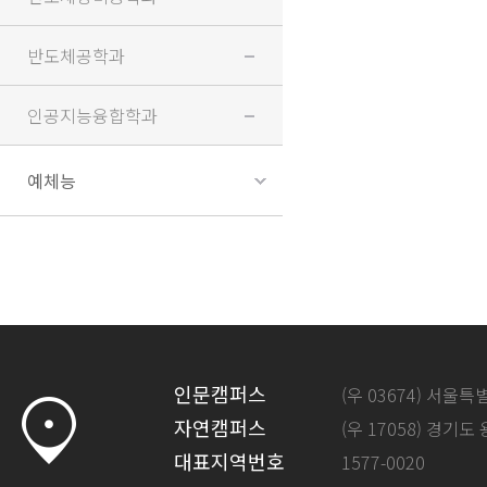
반도체공학과
인공지능융합학과
예체능
인문캠퍼스
(우 03674) 서울
자연캠퍼스
(우 17058) 경기도
대표지역번호
1577-0020