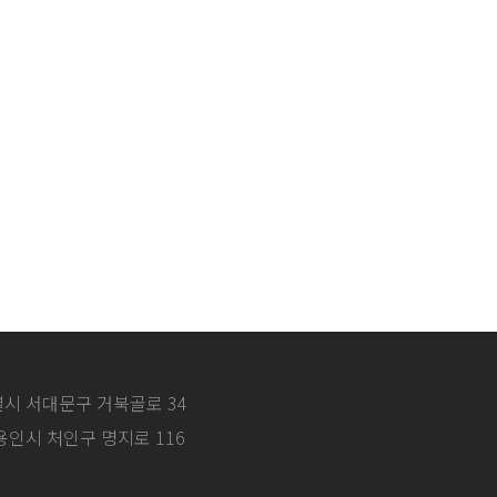
특별시 서대문구 거북골로 34
 용인시 처인구 명지로 116