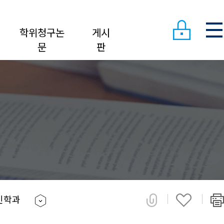
학위청구논
게시
문
판
인학과