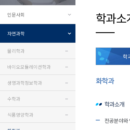
학과소
인문사회
자연과학
물리학과
학
바이오모듈레이션학과
화학과
생명과학정보학과
수학과
학과소개
식품영양학과
전공분야와