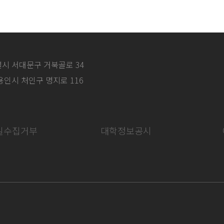
특별시 서대문구 거북골로 34
 용인시 처인구 명지로 116
일수집거부
대학정보공시