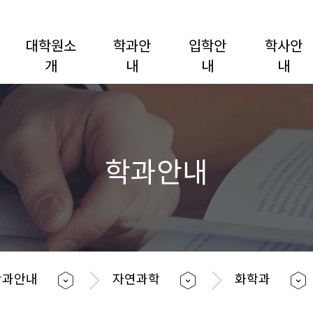
대학원소
학과안
입학안
학사안
개
내
내
내
학과안내
학과안내
자연과학
화학과