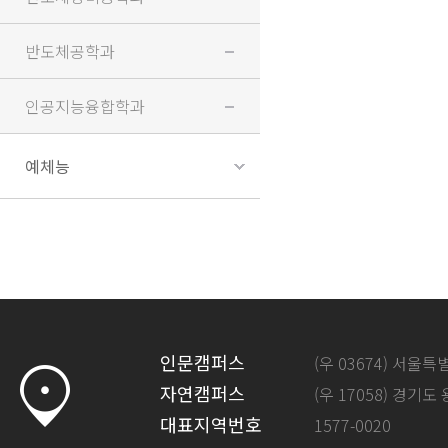
반도체공학과
인공지능융합학과
예체능
인문캠퍼스
(우 03674) 서울
자연캠퍼스
(우 17058) 경기도
대표지역번호
1577-0020