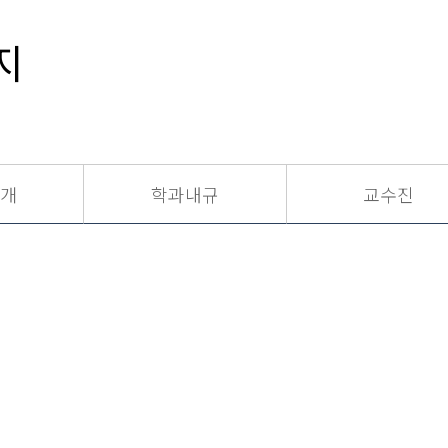
지
개
학과내규
교수진