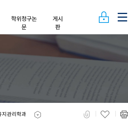
학위청구논
게시
문
판
유지관리학과