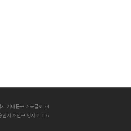
특별시 서대문구 거북골로 34
 용인시 처인구 명지로 116