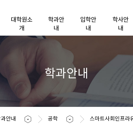
대학원소
학과안
입학안
학사안
개
내
내
내
학과안내
학과안내
공학
스마트사회인프라