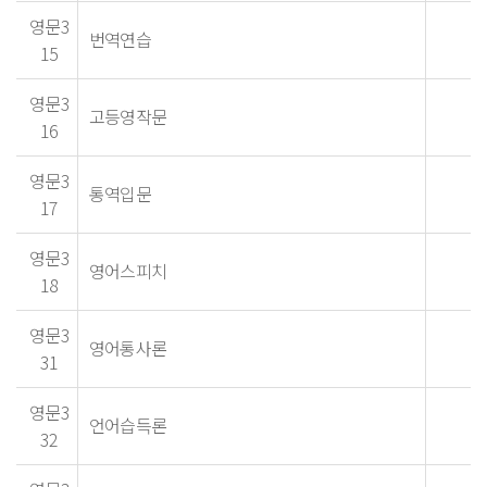
영문3
번역연습
15
영문3
고등영작문
16
영문3
통역입문
17
영문3
영어스피치
18
영문3
영어통사론
31
영문3
언어습득론
32