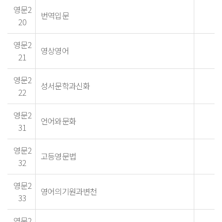
영문2
번역입문
20
영문2
영상영어
21
영문2
성서문학과신화
22
영문2
언어와문화
31
영문2
고등영문법
32
영문2
영어의기원과변천
33
영문2