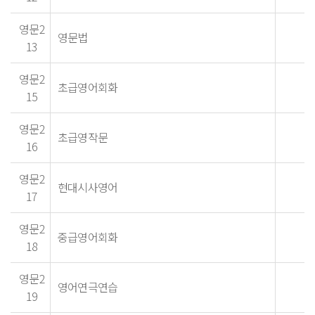
영문2
영문법
13
영문2
초급영어회화
15
영문2
초급영작문
16
영문2
현대시사영어
17
영문2
중급영어회화
18
영문2
영어연극연습
19