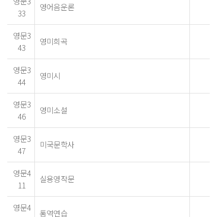
영문3
영어음운론
33
영문3
영미희곡
43
영문3
영미시
44
영문3
영미소설
46
영문3
미국문학사
47
영문4
실용영작문
11
영문4
통역연습