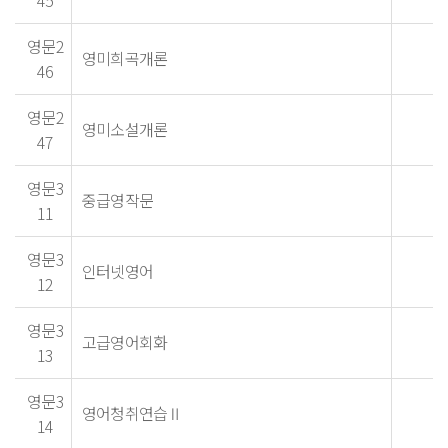
영문2
영미희곡개론
46
영문2
영미소설개론
47
영문3
중급영작문
11
영문3
인터넷영어
12
영문3
고급영어회화
13
영문3
영어청취연습Ⅱ
14