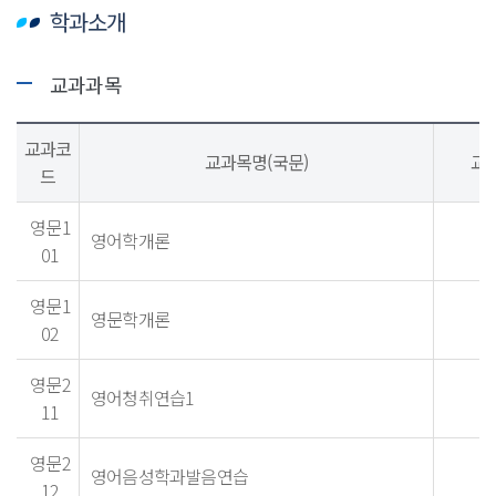
학과소개
교과과목
교과코
교과목명(국문)
교
드
영문1
영어학개론
01
영문1
영문학개론
02
영문2
영어청취연습1
11
영문2
영어음성학과발음연습
12