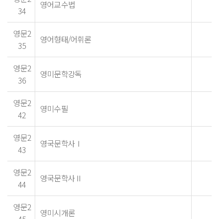
영어교수법
34
영문2
영어형태/어휘론
35
영문2
영미문학강독
36
영문2
영미수필
42
영문2
영국문학사Ⅰ
43
영문2
영국문학사Ⅱ
44
영문2
영미시개론
45