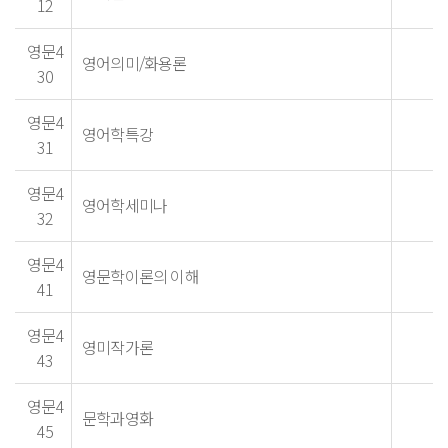
12
영문4
영어의미/화용론
30
영문4
영어학특강
31
영문4
영어학세미나
32
영문4
영문학이론의 이해
41
영문4
영미작가론
43
영문4
문학과영화
45