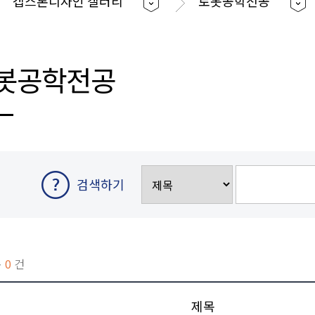
캡스톤디자인 갤러리
로봇공학전공
봇공학전공
검색하기
총
0
건
호
제목