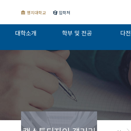
명지대학교
입학처
대학소개
학부 및 전공
다전