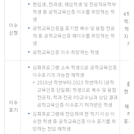
편입생, 전과생, 재입학생 및 전공자유학부
학생 중 공학교육인증 이수를 희망하는 학
4학년
생
학기
이수
공학교육인증을 포기한 복수 및 융합 전공
학생
신청
자 중 공학교육인증 재이수를 희망하는 학
지 
생
가
공학교육인증 이수 희망하는 학생
심화프로그램 소속 학생으로 공학교육인증
이수포기가 가능한 재학생
2016년 학번부터 2023 학번까지 (공학
졸
교육인증 단일화) 학생으로 복수 및 융합
한 
전공자, 학과·전공 PD교수님과 상담 결과
전
이수
공학교육인증 이수포기 허가받은 학생
재학
포기
심화프로그램에 전입하여 한 학기 이상 이
까
수한 학생 중 공학교육인증 이수 포기를 희
포기
망하는 전입 재학생
능