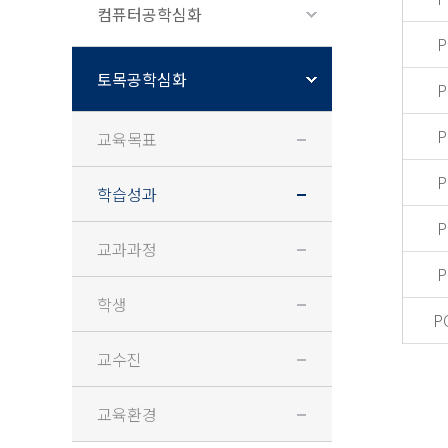
컴퓨터공학심화
P
토목공학심화
P
P
교육목표
P
학습성과
P
교과과정
P
학생
P
교수진
교육환경