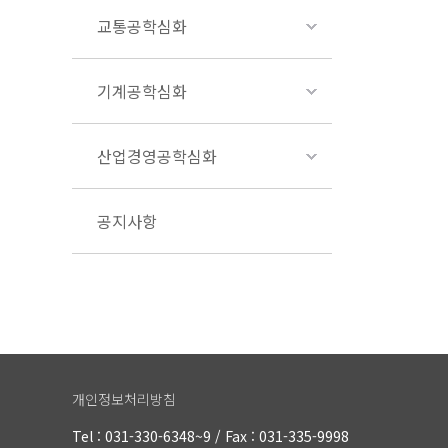
교통공학심화
기계공학심화
산업경영공학심화
공지사항
개인정보처리방침
Tel : 031-330-6348~9 / Fax : 031-335-9998