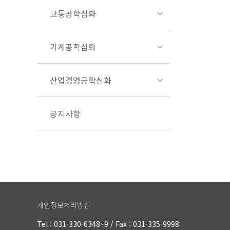
교통공학심화
기계공학심화
산업경영공학심화
공지사항
개인정보처리방침
Tel : 031-330-6348~9 / Fax : 031-335-9998