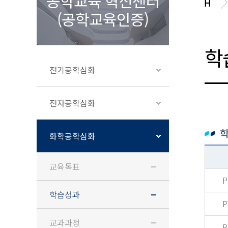
공학교육 혁신센터
(공학교육인증)
학
전기공학심화
전자공학심화
학
화학공학심화
교육목표
P
학습성과
P
교과과정
P